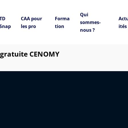
Qui
TD
CAA pour
Forma
Act
sommes-
Snap
les pro
tion
ités
nous ?
 gratuite CENOMY